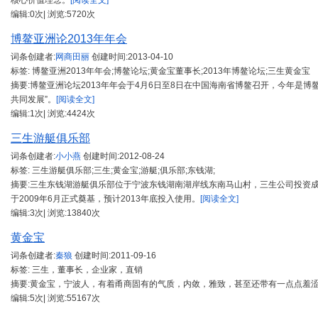
核心价值理念。
[阅读全文]
编辑:0次| 浏览:5720次
博鳌亚洲论2013年年会
词条创建者:
网商田丽
创建时间:
2013-04-10
标签: 博鳌亚洲2013年年会;博鳌论坛;黄金宝董事长;2013年博鳌论坛;三生黄金宝
摘要:博鳌亚洲论坛2013年年会于4月6日至8日在中国海南省博鳌召开，今年是博
共同发展”。
[阅读全文]
编辑:1次| 浏览:4424次
三生游艇俱乐部
词条创建者:
小小燕
创建时间:
2012-08-24
标签: 三生游艇俱乐部;三生;黄金宝;游艇;俱乐部;东钱湖;
摘要:三生东钱湖游艇俱乐部位于宁波东钱湖南湖岸线东南马山村，三生公司投资
于2009年6月正式奠基，预计2013年底投入使用。
[阅读全文]
编辑:3次| 浏览:13840次
黄金宝
词条创建者:
秦狼
创建时间:
2011-09-16
标签: 三生，董事长，企业家，直销
摘要:黄金宝，宁波人，有着甬商固有的气质，内敛，雅致，甚至还带有一点点羞
编辑:5次| 浏览:55167次