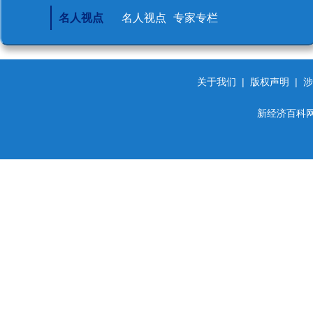
名人视点
名人视点
专家专栏
关于我们
|
版权声明
|
涉
新经济百科网 d