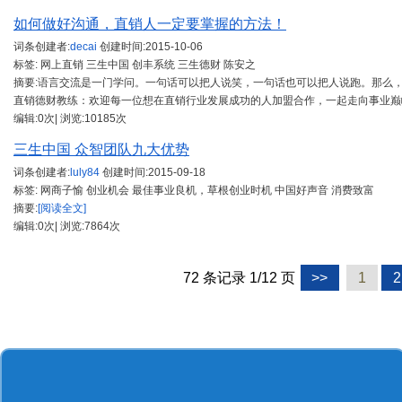
如何做好沟通，直销人一定要掌握的方法！
词条创建者:
decai
创建时间:
2015-10-06
标签: 网上直销 三生中国 创丰系统 三生德财 陈安之
摘要:语言交流是一门学问。一句话可以把人说笑，一句话也可以把人说跑。那么
直销德财教练：欢迎每一位想在直销行业发展成功的人加盟合作，一起走向事业巅峰....QQ30
编辑:0次| 浏览:10185次
三生中国 众智团队九大优势
词条创建者:
luly84
创建时间:
2015-09-18
标签: 网商子愉 创业机会 最佳事业良机，草根创业时机 中国好声音 消费致富
摘要:
[阅读全文]
编辑:0次| 浏览:7864次
72 条记录 1/12 页
>>
1
2