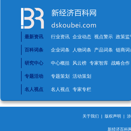
最新资讯
行业资讯
企业动态
视点警示
政策监
百科词条
企业词条
人物词条
产品词条
链商词
研究中心
中心概括
风云榜
专家智库
战略合作
专题活动
专题策划
活动策划
名人视点
名人视点
专家专栏
关于我们
|
版权声明
|
涉
新经济百科网 d