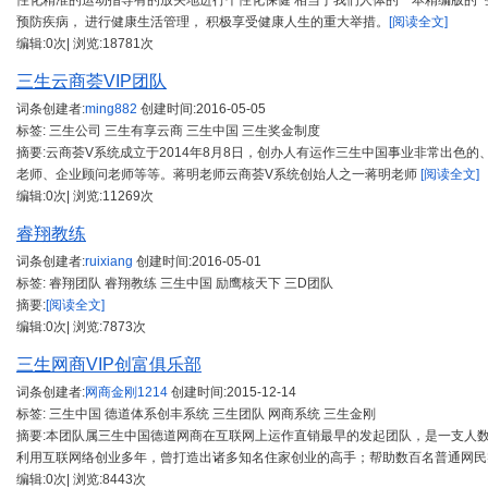
性化精准的运动指导有的放矢地进行个性化保健 相当于我们人体的一本精编版的 “
预防疾病， 进行健康生活管理， 积极享受健康人生的重大举措。
[阅读全文]
编辑:0次| 浏览:18781次
三生云商荟VIP团队
词条创建者:
ming882
创建时间:
2016-05-05
标签: 三生公司 三生有享云商 三生中国 三生奖金制度
摘要:云商荟V系统成立于2014年8月8日，创办人有运作三生中国事业非常出色
老师、企业顾问老师等等。蒋明老师云商荟V系统创始人之一蒋明老师
[阅读全文]
编辑:0次| 浏览:11269次
睿翔教练
词条创建者:
ruixiang
创建时间:
2016-05-01
标签: 睿翔团队 睿翔教练 三生中国 励鹰核天下 三D团队
摘要:
[阅读全文]
编辑:0次| 浏览:7873次
三生网商VIP创富俱乐部
词条创建者:
网商金刚1214
创建时间:
2015-12-14
标签: 三生中国 德道体系创丰系统 三生团队 网商系统 三生金刚
摘要:本团队属三生中国德道网商在互联网上运作直销最早的发起团队，是一支人
利用互联网络创业多年，曾打造出诸多知名住家创业的高手；帮助数百名普通网民
编辑:0次| 浏览:8443次