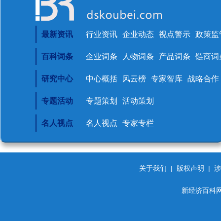
最新资讯
行业资讯
企业动态
视点警示
政策监
百科词条
企业词条
人物词条
产品词条
链商词
研究中心
中心概括
风云榜
专家智库
战略合作
专题活动
专题策划
活动策划
名人视点
名人视点
专家专栏
关于我们
|
版权声明
|
涉
新经济百科网 d