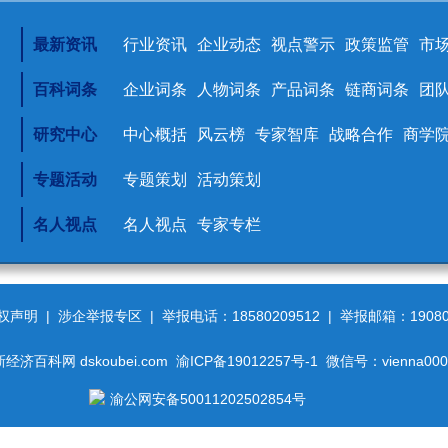
最新资讯
行业资讯
企业动态
视点警示
政策监管
市
百科词条
企业词条
人物词条
产品词条
链商词条
团
研究中心
中心概括
风云榜
专家智库
战略合作
商学
专题活动
专题策划
活动策划
名人视点
名人视点
专家专栏
权声明
|
涉企举报专区
| 举报电话：18580209512 | 举报邮箱：190801
新经济百科网 dskoubei.com
渝ICP备19012257号-1
微信号：vienna000
渝公网安备50011202502854号