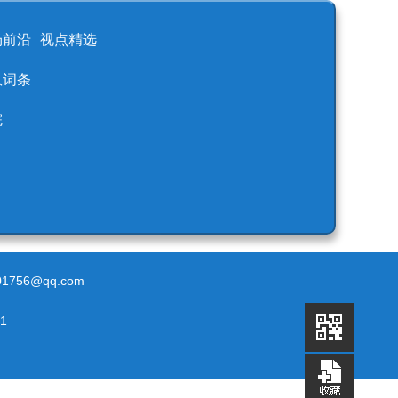
场前沿
视点精选
队词条
院
756@qq.com
1