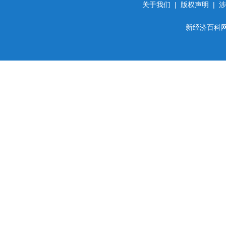
关于我们
|
版权声明
|
涉
新经济百科网 d