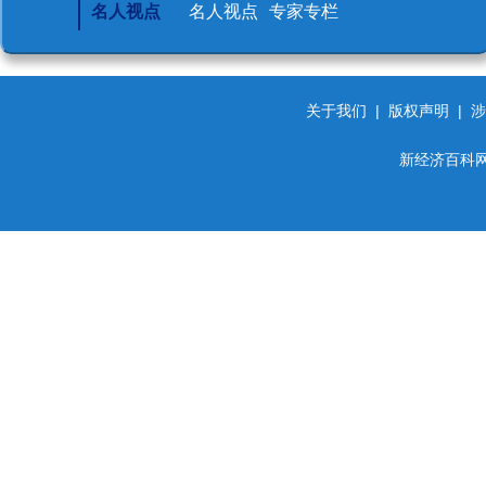
名人视点
名人视点
专家专栏
关于我们
|
版权声明
|
涉
新经济百科网 d