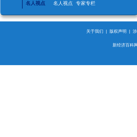
名人视点
名人视点
专家专栏
关于我们
|
版权声明
|
涉
新经济百科网 d