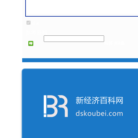
匿名
参考资料：
回答 共0条