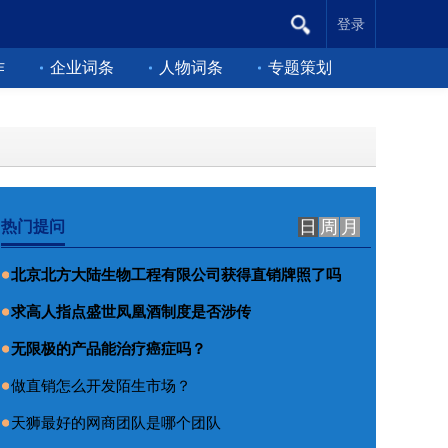
登录
作
企业词条
人物词条
专题策划
日
周
月
热门提问
北京北方大陆生物工程有限公司获得直销牌照了吗
求高人指点盛世凤凰酒制度是否涉传
无限极的产品能治疗癌症吗？
做直销怎么开发陌生市场？
天狮最好的网商团队是哪个团队