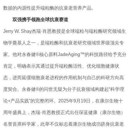
数据的内源性提升端粒酶的抗衰老营养产品。
双强携手领跑全球抗衰赛道
Jerry W. Shay杰瑞·肖恩教授是全球端粒与端粒酶研究领域生
物学奠基人之一，是端粒酶和抗衰老研究领域世界级顶尖专
家。他对永春健®核心原料JadeAging™的科技路径给予充分
肯定，明确表示其通过提升端粒酶活性、优化细胞健康状
态，进而延缓细胞衰老进程的作用机制与自己的科研方向高
度契合。永春健®的问世无疑为分子抗衰领域构建起“科学理
论+产品实践”的完整闭环。2025年9月19日，在康尔生物十
周年盛典上，杰瑞·肖恩教授正式出任琛蓝健康（康尔生物）
名誉首席科学家，此举不仅标志着康尔生物成功跻身抗衰老