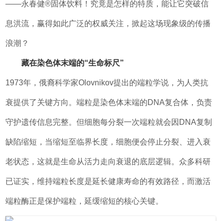
——永春健®固体饮料！究竟是怎样的特质，能让它突破信
息洪流，赢得如此广泛的权威关注，掀起这场现象级的传播
浪潮？
藏在染色体末端的“生命标尺”
1973年，俄裔科学家Olovnikov提出的端粒学说，为人类抗
衰提供了关键方向。端粒是染色体末端的DNA复合体，负责
守护遗传信息完整。但细胞每分裂一次端粒就会因DNA复制
缺陷缩短，当缩短至临界长度，细胞便会停止分裂、进入衰
老状态，这就是生命从活力走向衰退的底层逻辑。众多科研
已证实，维持端粒长度是延长健康寿命的有效路径，而激活
端粒酶正是保护端粒，延缓缩短的核心关键。