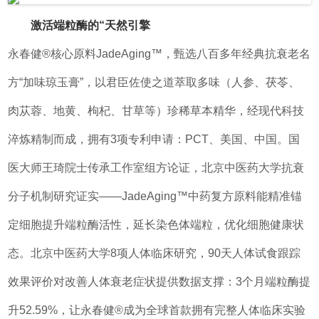
激活端粒酶的“天然引擎
永春健®核心原料JadeAging™，甄选八百多年经典抗衰老名
方“加味琼玉膏”，以君臣佐使之道萃取多味（人参、茯苓、
肉苁蓉、地黄、枸杞、甘草等）珍稀草本精华，经现代科技
淬炼精制而成，拥有3项专利申请：PCT、美国、中国。国
医大师王琦院士传承工作室组方论证，北京中医药大学抗衰
分子机制研究证实——JadeAging™中药复方原料能精准锚
定细胞提升端粒酶活性，延长染色体端粒，优化细胞健康状
态。北京中医药大学8项人体临床研究，90天人体试食跟踪
效果评价对改善人体衰老症状提供数据支撑：3个月端粒酶提
升52.59%，让永春健®成为全球首款拥有完整人体临床实验