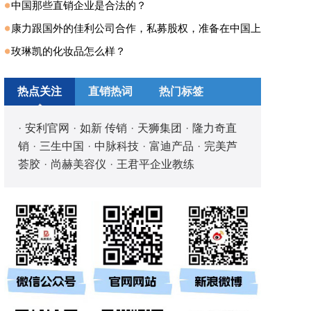
中国那些直销企业是合法的？
康力跟国外的佳利公司合作，私募股权，准备在中国上
玫琳凯的化妆品怎么样？
热点关注
直销热词
热门标签
·
安利官网
·
如新 传销
·
天狮集团
·
隆力奇直
销
·
三生中国
·
中脉科技
·
富迪产品
·
完美芦
荟胶
·
尚赫美容仪
·
王君平企业教练