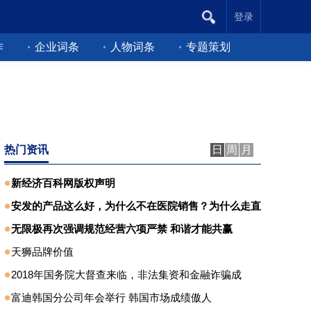
登录
作
企业词条
人物词条
专题策划
热门资讯
日
周
月
新经济百科网版权声明
安发的产品这么好，为什么不在医院销售？为什么走直
无限极再次强调规范经营六项严禁 和谐才能共赢
天狮品牌价值
2018年国务院大督查来临，非法集资和金融诈骗成
富迪韩国分公司年会举行 韩国市场成绩傲人