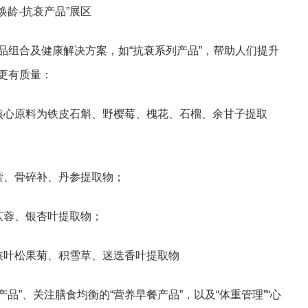
焕龄-抗衰产品”展区
品组合及健康解决方案，如“抗衰系列产品”，帮助人们提升
更有质量：
，核心原料为铁皮石斛、野樱莓、槐花、石榴、余甘子提取
藿、骨碎补、丹参提取物；
苁蓉、银杏叶提取物；
狭叶松果菊、积雪草、迷迭香叶提取物
品”、关注膳食均衡的“营养早餐产品”，以及“体重管理”“心