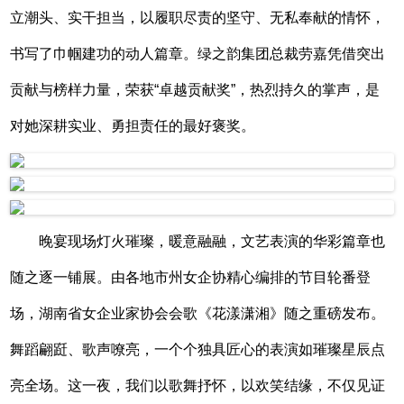
立潮头、实干担当，以履职尽责的坚守、无私奉献的情怀，
书写了巾帼建功的动人篇章。绿之韵集团总裁劳嘉凭借突出
贡献与榜样力量，荣获“卓越贡献奖”，热烈持久的掌声，是
对她深耕实业、勇担责任的最好褒奖。
晚宴现场灯火璀璨，暖意融融，文艺表演的华彩篇章也
随之逐一铺展。由各地市州女企协精心编排的节目轮番登
场，湖南省女企业家协会会歌《花漾潇湘》随之重磅发布。
舞蹈翩跹、歌声嘹亮，一个个独具匠心的表演如璀璨星辰点
亮全场。这一夜，我们以歌舞抒怀，以欢笑结缘，不仅见证