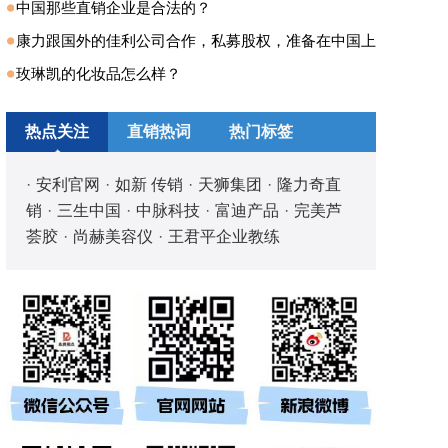
中国那些直销企业是合法的？
康力跟国外的佳利公司合作，私募股权，准备在中国上
玫琳凯的化妆品怎么样？
热点关注
直销热词
热门标签
·
安利官网
·
如新 传销
·
天狮集团
·
隆力奇直
销
·
三生中国
·
中脉科技
·
富迪产品
·
完美芦
荟胶
·
尚赫美容仪
·
王君平企业教练