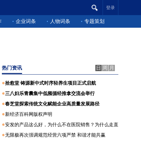
登录
作
企业词条
人物词条
专题策划
热门资讯
日
周
月
拾愈堂 铸源新中式时序轻养生项目正式启航
三八妇乐青囊集中低频循经推拿交流会举行
春芝堂探索传统文化赋能企业高质量发展路径
新经济百科网版权声明
安发的产品这么好，为什么不在医院销售？为什么走直
无限极再次强调规范经营六项严禁 和谐才能共赢