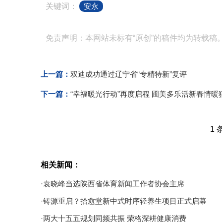
关键词：
安永
免责声明：本网站未标有“原创”的稿件均为转载稿
上一篇：
双迪成功通过辽宁省“专精特新”复评
下一篇：
“幸福暖光行动”再度启程 圃美多乐活新春情暖
1 
相关新闻：
·袁晓峰当选陕西省体育新闻工作者协会主席
·铸源重启？拾愈堂新中式时序轻养生项目正式启幕
·两大十五五规划同频共振 荣格深耕健康消费