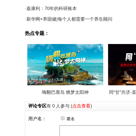
·嘉康利：70年的科研账本
·新华网×养固健|每个人都需要一个养生顾问
热点专题：
嗨翻巴厘岛 燃梦太阳神
同“甘”共济
评论专区
有 0 人参与 (
点击查看
)
用户名：
匿名