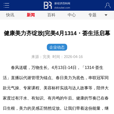
快讯
新闻
百科
中心
专题
健康美力齐绽放|完美4月1314・荟生活启幕
企业动态
来源：完美
时间：2026-04-16
春风送暖，万物生长。4月13日-14日，「1314·荟生
活」直播以代谢管理为锚点、春日美力为底色，串联冠军同
款元气操、专家课程、美容标杆实战与达人故事等，陪伴大
家度过有汗水、有知识、有共鸣的午后。健康的节奏已在春
日生根，美力的灵感正悄然绽放。让我们带着这份能量，继