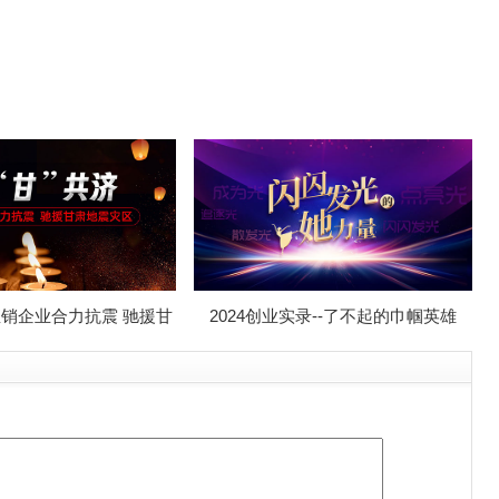
-直销企业合力抗震 驰援甘
2024创业实录--了不起的巾帼英雄
肃