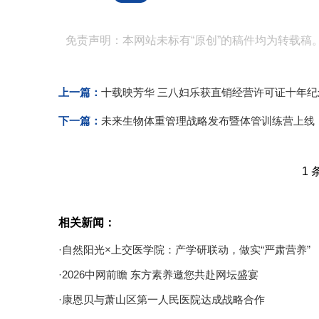
免责声明：本网站未标有“原创”的稿件均为转载稿
上一篇：
十载映芳华 三八妇乐获直销经营许可证十年纪
下一篇：
未来生物体重管理战略发布暨体管训练营上线
1 
相关新闻：
·自然阳光×上交医学院：产学研联动，做实“严肃营养”
·2026中网前瞻 东方素养邀您共赴网坛盛宴
·康恩贝与萧山区第一人民医院达成战略合作