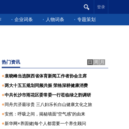
登录
作
企业词条
人物词条
专题策划
热门资讯
日
周
月
袁晓峰当选陕西省体育新闻工作者协会主席
两大十五五规划同频共振 荣格深耕健康消费
中共长沙市雨花区委常委一行莅临绿之韵调研
同舟共济最珍贵 三八妇乐长白山健康文化之旅
安然：呼吸之间，揭秘墙面“空气感”的由来
新华网×养固健|每个人都需要一个养生顾问