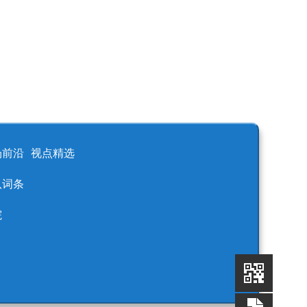
场前沿
视点精选
队词条
院