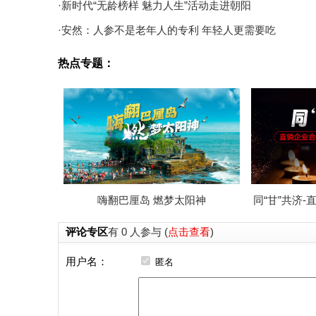
·新时代“无龄榜样 魅力人生”活动走进朝阳
·安然：人参不是老年人的专利 年轻人更需要吃
热点专题：
嗨翻巴厘岛 燃梦太阳神
同“甘”共济
评论专区
有 0 人参与 (
点击查看
)
用户名：
匿名