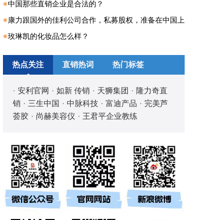
中国那些直销企业是合法的？
康力跟国外的佳利公司合作，私募股权，准备在中国上
玫琳凯的化妆品怎么样？
热点关注
直销热词
热门标签
·
安利官网
·
如新 传销
·
天狮集团
·
隆力奇直
销
·
三生中国
·
中脉科技
·
富迪产品
·
完美芦
荟胶
·
尚赫美容仪
·
王君平企业教练