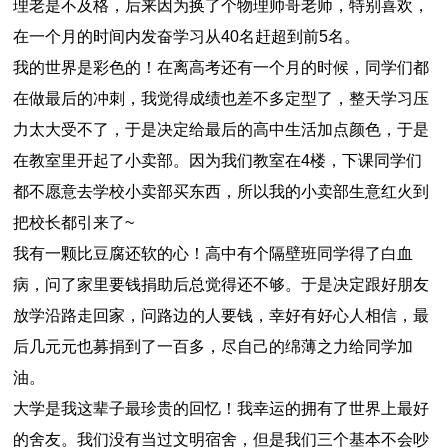
理老是不及格，后来因为换了个物理帅哥老师，特别喜欢，
在一个月的时间内发奋学习从40名赶超到前5名。
我的世界是彩色的！在离高考还有一个月的时候，同学们都
在做最后的冲刺，我觉得成绩也差不多定型了，整天学习压
力太大受不了，于是决定给最后的高中生活加点颜色，于是
在教室里开起了小卖部。因为我们教室在4楼，下课同学们
都不愿意去学校小卖部买东西，所以我的小卖部生意红火到
把校长都引来了~
我有一颗比豆腐还软的心！高中有个隔壁班同学得了白血
病，问了家里要钱捐助后总觉得还不够。于是决定跟好朋友
放学沿路走回家，问路边的人要钱，幸好有好心人相信，最
后几元元也募捐到了一百多，尽自己的绵薄之力给同学加
油。
大学是我这辈子最珍贵的回忆！我幸运的拥有了世界上最好
的舍友。我们没有当过文明宿舍，但是我们三个基本不会吵