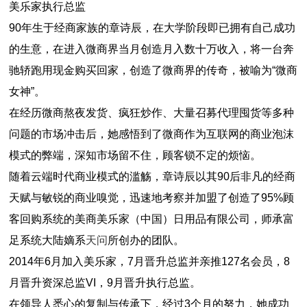
美乐家执行总监
90年生于经商家族的章诗辰，在大学阶段即已拥有自己成功
的生意，在进入微商界当月创造月入数十万收入，将一台奔
驰轿跑用现金购买回家，创造了微商界的传奇，被喻为“微商
女神”。
在经历微商熬夜发货、疯狂炒作、大量召募代理囤货等多种
问题的市场冲击后，她感悟到了微商作为互联网的商业泡沫
模式的弊端，深知市场留不住，顾客锁不定的烦恼。
随着云端时代商业模式的滥觞，章诗辰以其90后非凡的经商
天赋与敏锐的商业嗅觉，迅速地考察并加盟了创造了95%顾
客回购系统的美商美乐家（中国）日用品有限公司，师承富
足系统大陆嫡系
天问
所创办的团队。
2014年6月加入美乐家，7月晋升总监并亲推127名会员，8
月晋升资深总监VI，9月晋升执行总监。
在领导人悉心的复制与传承下，经过3个月的努力，她成功